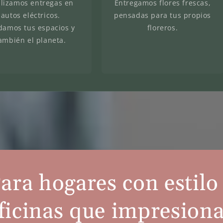
lizamos entregas en
Entregamos flores frescas,
autos eléctricos.
pensadas para tus propios
damos tus espacios y
floreros.
ambién el planeta.
ara hogares con estilo
ficinas que impresion