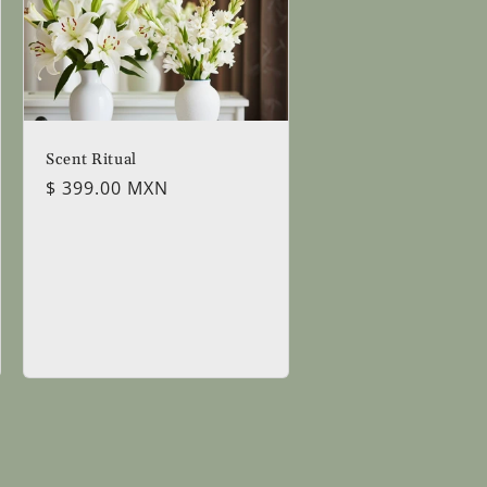
Scent Ritual
Precio
$ 399.00 MXN
habitual