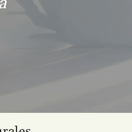
a
urales