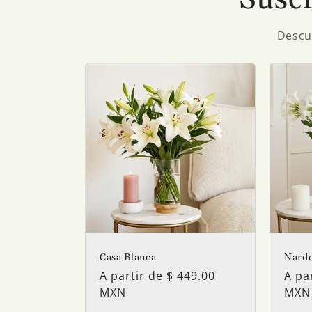
Descub
Casa Blanca
Nard
Precio
A partir de $ 449.00
Prec
A pa
habitual
MXN
habi
MXN