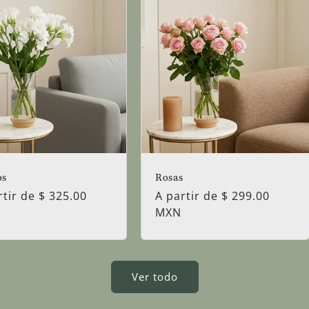
os
Rosas
io
rtir de $ 325.00
Precio
A partir de $ 299.00
tual
habitual
MXN
Ver todo