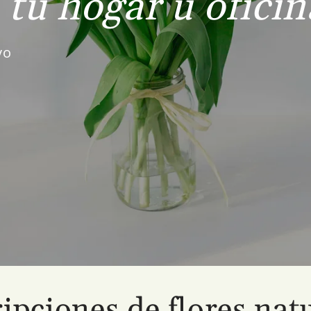
tu hogar u oficin
vo
ipciones de flores nat