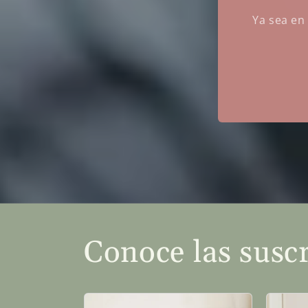
Ya sea en 
Conoce las susc