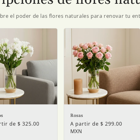
re el poder de las flores naturales para renovar tu e
os
Rosas
io
rtir de $ 325.00
Precio
A partir de $ 299.00
tual
habitual
MXN