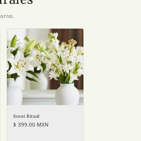
ntorno.
Scent Ritual
Precio
$ 399.00 MXN
habitual