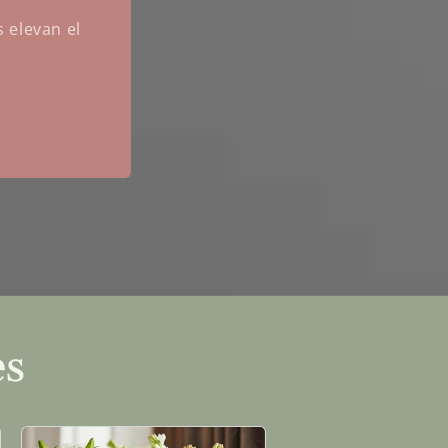
s elevan el
es