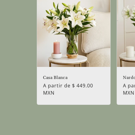
Casa Blanca
Nard
Precio
A partir de $ 449.00
Prec
A pa
habitual
MXN
habi
MXN